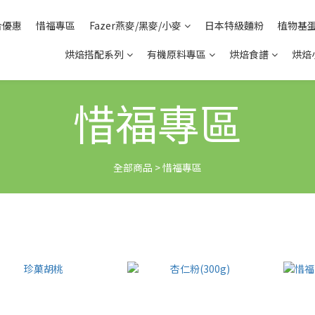
合優惠
惜福專區
Fazer燕麥/黑麥/小麥
日本特級麵粉
植物基
烘焙搭配系列
有機原料專區
烘焙食譜
烘焙
惜福專區
全部商品
>
惜福專區