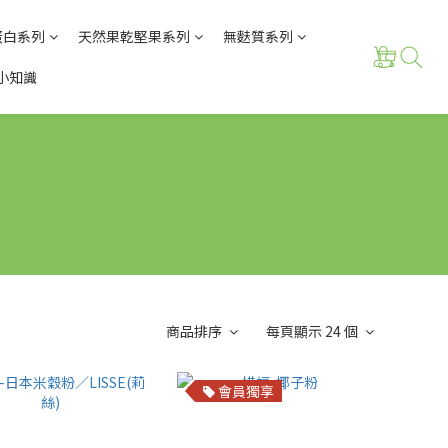
蛋白系列
天然果乾堅果系列
無麩質系列
小知識
商品排序
每頁顯示 24 個
會員獨享