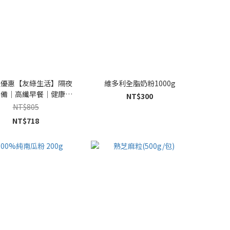
組優惠【友綠生活】隔夜
維多利全脂奶粉1000g
必備｜高纖早餐｜健康代
NT$300
餐｜飽足感
NT$805
NT$718