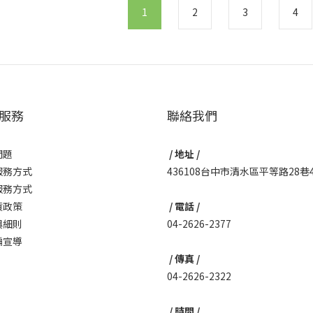
1
2
3
4
服務
聯絡我們
問題
/ 地址 /
服務方式
436108台中市清水區平等路28巷
服務方式
貨政策
/ 電話 /
與細則
04-2626-2377
騙宣導
/ 傳真 /
04-2626-2322
/ 時間 /