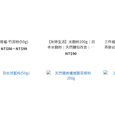
惜福-竹炭粉(50g)
【友綠生活】米麴粉100g｜日
三件
本米麴粉｜天然麵包改良｜膨
燕麥
NT$80 ~ NT$99
脹・柔軟Q彈・延緩老化｜吐
NT$90
司 生吐司 歐包 烘焙原料