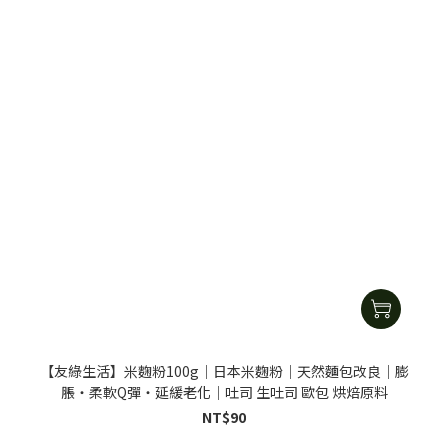
【友綠生活】米麴粉100g｜日本米麴粉｜天然麵包改良｜膨
脹・柔軟Q彈・延緩老化｜吐司 生吐司 歐包 烘焙原料
NT$90