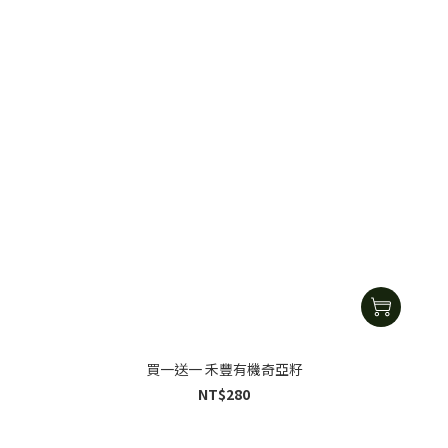
買一送一 禾豐有機奇亞籽
NT$280