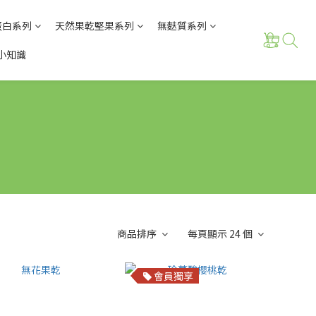
蛋白系列
天然果乾堅果系列
無麩質系列
小知識
商品排序
每頁顯示 24 個
會員獨享