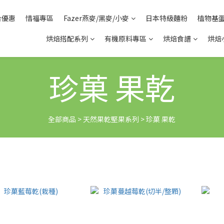
合優惠
惜福專區
Fazer燕麥/黑麥/小麥
日本特級麵粉
植物基
烘焙搭配系列
有機原料專區
烘焙食譜
烘焙
珍菓 果乾
全部商品
>
天然果乾堅果系列
>
珍菓 果乾