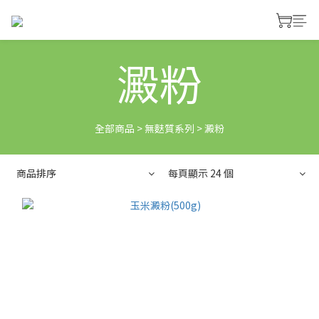
澱粉
全部商品
>
無麩質系列
>
澱粉
商品排序
每頁顯示 24 個