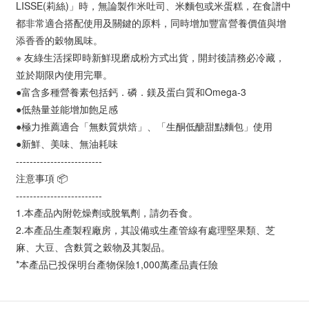
LISSE(莉絲)」時，無論製作米吐司、米麵包或米蛋糕，在食譜中
都非常適合搭配使用及關鍵的原料，同時增加豐富營養價值與增
添香香的穀物風味。
※ 友綠生活採即時新鮮現磨成粉方式出貨，開封後請務必冷藏，
並於期限內使用完畢。
●富含多種營養素包括鈣．磷．鎂及蛋白質和Omega-3
●低熱量並能增加飽足感
●極力推薦適合「無麩質烘焙」、「生酮低醣甜點麵包」使用
●新鮮、美味、無油耗味
-------------------------
注意事項 📦
-------------------------
1.本產品內附乾燥劑或脫氧劑，請勿吞食。
2.本產品生產製程廠房，其設備或生產管線有處理堅果類、芝
麻、大豆、含麩質之穀物及其製品。
*本產品已投保明台產物保險1,000萬產品責任險