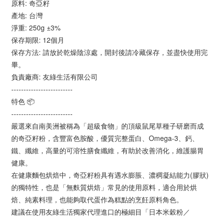
原料: 奇亞籽
產地: 台灣
淨重: 250g ±3%
保存期限: 12個月
保存方法: 請放於乾燥陰涼處，開封後請冷藏保存，並盡快使用完
畢。
負責廠商: 友綠生活有限公司
-------------------------
特色 📦
-------------------------
嚴選來自南美洲被稱為「超級食物」的頂級鼠尾草種子研磨而成
的奇亞籽粉，含豐富色胺酸，優質完整蛋白、Omega-3、鈣、
鐵、纖維，高量的可溶性膳食纖維，有助於改善消化，維護腸胃
健康。
在健康麵包烘焙中，奇亞籽粉具有遇水膨脹、濃稠凝結能力(膠狀)
的獨特性，也是「無麩質烘焙」常見的使用原料，適合用於烘
焙、純素料理，也能夠取代蛋作為糕點的烹飪原料角色。
建議在使用友綠生活獨家代理進口的極細目「日本米穀粉／