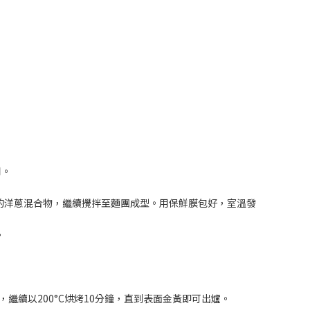
用。
的洋蔥混合物，繼續攪拌至麵團成型。用保鮮膜包好，室溫發
。
，繼續以200°C烘烤10分鐘，直到表面金黃即可出爐。