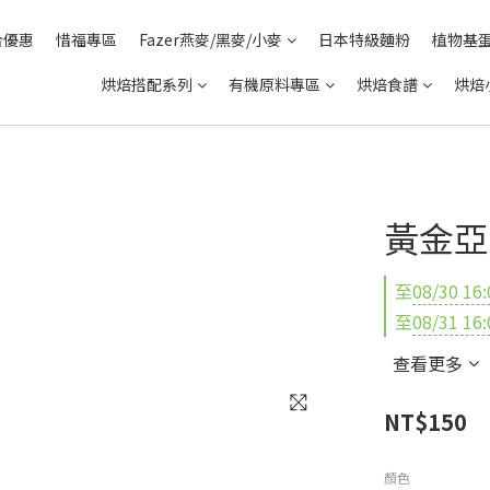
合優惠
惜福專區
Fazer燕麥/黑麥/小麥
日本特級麵粉
植物基
烘焙搭配系列
有機原料專區
烘焙食譜
烘焙
黃金亞
至
08/30 16:
至
08/31 16:
查看更多
NT$150
顏色