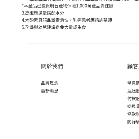
*本產品已投保明台產物保險1,000萬產品責任險
3.高纖應適量搭配水分
4.木酚素具弱雌激素活性，乳癌患者應諮詢醫師
5.孕婦與幼兒建議避免大量或生食
關於我們
顧客
品牌理念
常見
最新消息
運送
付款
退換
條款
防詐