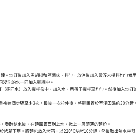
7分鐘。炒好後加入黑胡椒和鹽調味，拌勻，放涼後加入黃芥末攪拌均勻備
連同浸泡的水一同加入麵糰中。
仁籽（連同水）放入攪拌盆中，加入水，用筷子攪拌至均勻。然後加入炒好
重複這個步驟至少3次。最後一次拉伸後，將麵團置於室溫回溫約30分鐘
時。發酵結束後，在麵團表面刷上水，撒上一層薄薄的麵粉。
於烤箱下層。將麵包放入烤箱，以220°C烘烤10分鐘，然後取出熱水容器