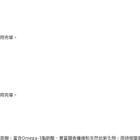
使用完畢。
使用完畢。
賜，富含Omega-3脂肪酸、豐富膳食纖維和天然抗氧化物，用途相當