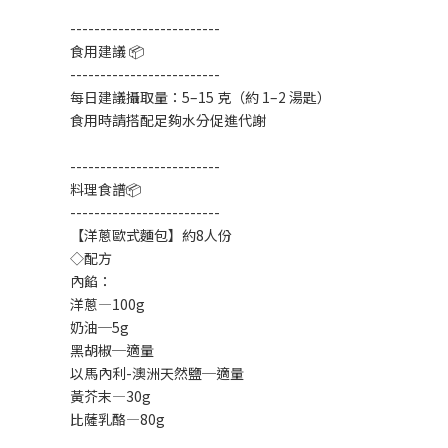
-------------------------
食用建議 📦
-------------------------
每日建議攝取量：5–15 克（約 1–2 湯匙）
食用時請搭配足夠水分促進代謝
-------------------------
料理食譜📦
-------------------------
【洋蔥歐式麵包】約8人份
◇配方
內餡：
洋蔥—100g
奶油─5g
黑胡椒─適量
以馬內利-澳洲天然鹽─適量
黃芥末—30g
比薩乳酪—80g