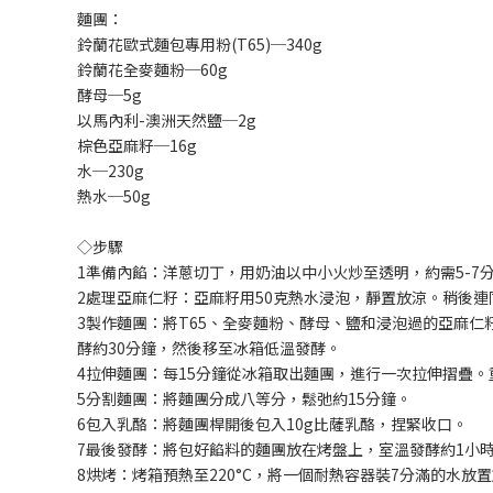
麵團：
鈴蘭花歐式麵包專用粉(T65)─340g
鈴蘭花全麥麵粉─60g
酵母─5g
以馬內利-澳洲天然鹽─2g
棕色亞麻籽─16g
水─230g
熱水─50g
◇步驟
1準備內餡：洋蔥切丁，用奶油以中小火炒至透明，約需5-
2處理亞麻仁籽：亞麻籽用50克熱水浸泡，靜置放涼。稍後
3製作麵團：將T65、全麥麵粉、酵母、鹽和浸泡過的亞麻
酵約30分鐘，然後移至冰箱低溫發酵。
4拉伸麵團：每15分鐘從冰箱取出麵團，進行一次拉伸摺疊。
5分割麵團：將麵團分成八等分，鬆弛約15分鐘。
6包入乳酪：將麵團桿開後包入10g比薩乳酪，捏緊收口。
7最後發酵：將包好餡料的麵團放在烤盤上，室溫發酵約1小
8烘烤：烤箱預熱至220°C，將一個耐熱容器裝7分滿的水放置