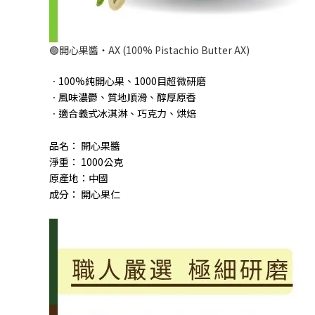
🟢開心果醬‧AX (100% Pistachio Butter AX)
ㆍ100%純開心果、1000目超微研磨
ㆍ風味濃鬱、質地順滑、醇厚原香
ㆍ適合義式冰淇淋、巧克力、烘焙
品名： 開心果醬
淨重： 1000公克
原產地：中國
成分： 開心果仁