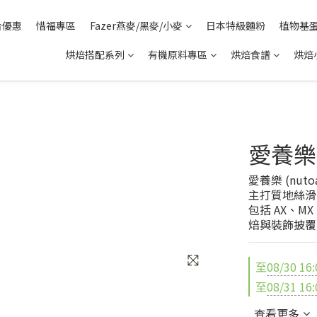
合優惠
惜福專區
Fazer燕麥/黑麥/小麥
日本特級麵粉
植物基
烘焙搭配系列
有機原料專區
烘焙食譜
烘焙
愛養樂 
愛養樂 (nut
主打質地絲滑
包括 AX、
焙與裝飾披覆
至
08/30 16:
至
08/31 16:
查看更多