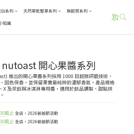
蛋白系列
天然果乾堅果系列
無麩質系列
小知識
nutoast 開心果醬系列
oast) 推出的開心果醬系列採用 1000 目超微研磨技術，
、固色保香，並保留果實最純粹的濃郁香氣。產品規格
MX、X 及茶飲與冰淇淋專用醬，適用於飲品調製、甜點烘
。
00
截止
全店，2026爸爸節活動
00
截止
全店，2026爸爸節活動