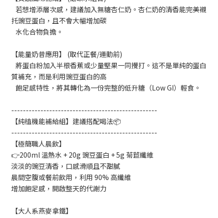
若想增添層次感，建議加入無糖杏仁奶。杏仁奶的清香能完美襯
托豌豆蛋白，且不會大幅增加碳
水化合物負擔。
【能量奶昔應用】 (取代正餐/運動前)
將蛋白粉加入半根香蕉或少量堅果一同攪打。這不是單純的蛋白
質補充，而是利用豌豆蛋白的高
飽足感特性，將其轉化為一份完整的低升糖（Low GI）輕食。
--------------------------------------------------
【純植機能補給組】建議搭配喝法📦
--------------------------------------------------
【極簡職人晨飲】
👉200ml 溫熱水 + 20g 豌豆蛋白 + 5g 菊苣纖維
淡淡的豌豆清香，口感滑順且不甜膩
晨間空腹或餐前飲用，利用 90% 高纖維
增加飽足感，開啟整天的代謝力
【大人系燕麥拿鐵】