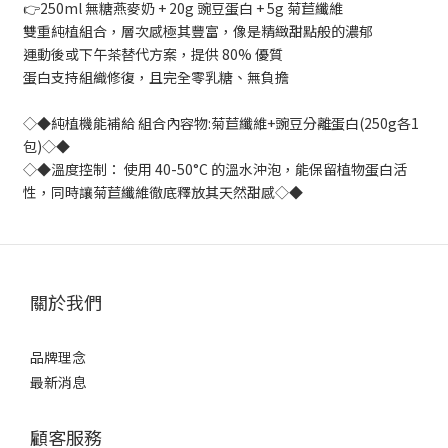
👉250ml 無糖燕麥奶 + 20g 豌豆蛋白 + 5g 菊苣纖維
雙重純植組合，層次感極其豐富，像是精緻甜點般的濃郁
運動後或下午茶替代方案，提供 80% 優質
蛋白支持組織修復，且完全零乳糖、無負擔
◇◆純植機能補給 組合內容物:菊苣纖維+豌豆分離蛋白(250g各1
包)◇◆
◇◆溫度控制： 使用 40-50°C 的溫水沖泡，能保留植物蛋白活
性，同時讓菊苣纖維徹底釋放其天然甜感◇◆
關於我們
品牌理念
最新消息
顧客服務