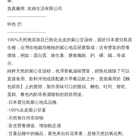
畢。
負責廠商: 友綠生活有限公司
-------------------------
特色 📦
-------------------------
100%天然無添加且已熟化去皮的紫心甘藷粉，源於日本鹿兒島原
生種，台灣在地栽培種植的紫心地瓜研磨製成；含有豐富的營養
價值，例如：蛋白質、維生素、膳食纖維、鈣、磷、鐵…等成
分。
純粹天然的紫心甘藷粉，色澤香氣滋味豐富，經熟化後除了可以
直接食用、飲料沖泡或搭配麥片早餐品飲之外，更推薦用於【麵
包烘焙】上的應用，製作美味可口的饅頭、麵包、吐司、餅乾、
蛋糕、餐包內餡等香濃馥郁的烘焙用途。
‧日本鹿兒島紫心地瓜品種。
‧100%去皮紫心甘薯
‧天然無任何添加物
‧富含營養價值、增加飽足感
‧甘薯品種中的極品，紫色來自於花青素，是種天然抗氧化劑。