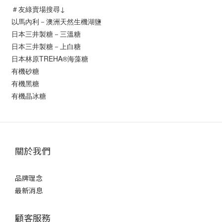
＃友綠賣場搜尋↓
以馬內利－澳洲天然生機湖鹽
日本三井製糖－三溫糖
日本三井製糖－上白糖
日本林原TREHA®海藻糖
有機砂糖
有機黑糖
有機晶冰糖
關於我們
品牌理念
最新消息
顧客服務