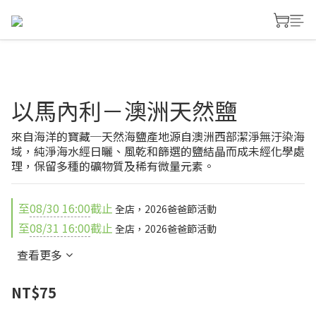
以馬內利－澳洲天然鹽
來自海洋的寶藏─天然海鹽產地源自澳洲西部潔淨無汙染海
域，純淨海水經日曬、風乾和篩選的鹽結晶而成未經化學處
理，保留多種的礦物質及稀有微量元素。
至
08/30 16:00
截止
全店，2026爸爸節活動
至
08/31 16:00
截止
全店，2026爸爸節活動
查看更多
NT$75