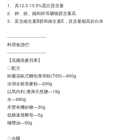
1.
具12.3-13.5%蛋白質含量
2.
鉀、鎂、鐵和鋅等礦物質含量高
3.
富含維生素B群和維生素E，其含量都高於白米
-------------------------
料理食譜📦
-------------------------
【高纖燕麥貝果】
◇配方
鈴蘭花歐式麵包專用粉(T65)—800g
冰湖全穀燕麥粉—200g
以馬內利-澳洲天然鹽—19g
水—680g
禾豐有機砂糖—30g
低糖速發酵母—5g
橄欖油—50g
◇步驟