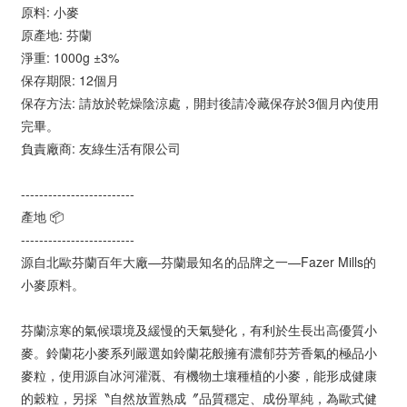
原料: 小麥
原產地: 芬蘭
淨重: 1000g ±3%
保存期限: 12個月
保存方法: 請放於乾燥陰涼處，開封後請冷藏保存於3個月內使用
完畢。
負責廠商: 友綠生活有限公司
-------------------------
產地 📦
-------------------------
源自北歐芬蘭百年大廠—芬蘭最知名的品牌之一—Fazer Mills的
小麥原料。
芬蘭涼寒的氣候環境及緩慢的天氣變化，有利於生長出高優質小
麥。鈴蘭花小麥系列嚴選如鈴蘭花般擁有濃郁芬芳香氣的極品小
麥粒，使用源自冰河灌溉、有機物土壤種植的小麥，能形成健康
的穀粒，另採〝自然放置熟成〞品質穩定、成份單純，為歐式健