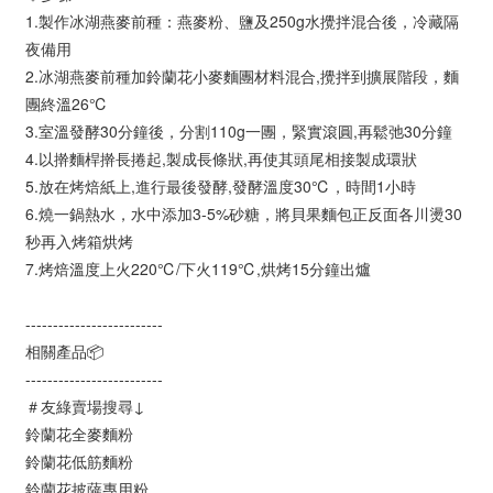
1.製作冰湖燕麥前種：燕麥粉、鹽及250g水攪拌混合後，冷藏隔
夜備用
2.冰湖燕麥前種加鈴蘭花小麥麵團材料混合,攪拌到擴展階段，麵
團終溫26℃
3.室溫發酵30分鐘後，分割110g一團，緊實滾圓,再鬆弛30分鐘
4.以擀麵桿擀長捲起,製成長條狀,再使其頭尾相接製成環狀
5.放在烤焙紙上,進行最後發酵,發酵溫度30℃，時間1小時
6.燒一鍋熱水，水中添加3-5%砂糖，將貝果麵包正反面各川燙30
秒再入烤箱烘烤
7.烤焙溫度上火220℃/下火119℃,烘烤15分鐘出爐
-------------------------
相關產品📦
-------------------------
＃友綠賣場搜尋↓
鈴蘭花全麥麵粉
鈴蘭花低筋麵粉
鈴蘭花披薩專用粉