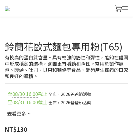
鈴蘭花歐式麵包專用粉(T65)
有較高的蛋白質含量。具有較強的筋性和彈性，能夠在麵團
中形成穩定的結構，麵團更有嚼勁和彈性。常用於製作麵
包、饅頭、吐司、貝果和麵條等食品，能夠產生蓬鬆的口感
和良好的體積。
至
08/30 16:00
截止
全店，2026爸爸節活動
至
08/31 16:00
截止
全店，2026爸爸節活動
查看更多
NT$130