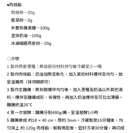
肉桂餡
●
肉桂粉─
20g
香草粉─
2g
禾豐有機黑糖─
100g
塗抹奶油─
105g
冰湖細磨燕麥粉─
20g
◇步驟
製作燕麥燙種：將該部分材料拌勻後冷藏至少一晚
1.
製作肉桂餡：奶油加熱至軟化，加入其他材料攪拌至均勻，放
2.
室溫備用（抹得開即可）
製作主麵團：將粉類攪拌均勻後，加入燙種及奶油以外其他濕
3.
料，攪拌至麵團成形、有彈性，再加入奶油攪拌至可拉出薄膜。
麵團終溫
℃
26
第一次發酵：麵團分割
團，室溫發酵
小時
4.
480g/
1
麵團擀成
約
、厚約
，冷藏鬆弛
分鐘後，均
5.
18 × 40 cm
3mm
15
勻抹上
約
肉桂餡，輕輕捲起後，密封冷凍
分鐘，再切成
120g
30