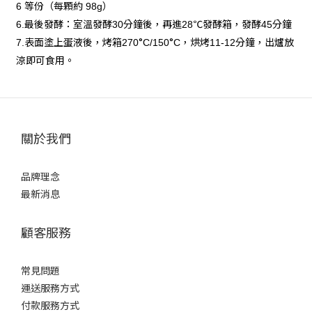
等份（每顆約
）
6
98g
最後發酵：室溫發酵
分鐘後，再進
℃發酵箱，發酵
分鐘
6.
30
28
45
表面塗上蛋液後，烤箱
°
°
，烘烤
分鐘，出爐放
7.
270
C/150
C
11-12
涼即可食用。
關於我們
品牌理念
最新消息
顧客服務
常見問題
運送服務方式
付款服務方式