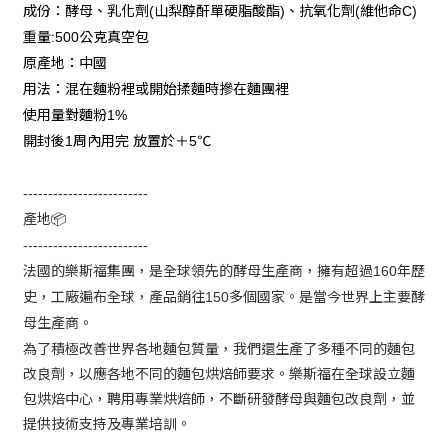
成份：酵母、乳化劑
山梨醇酐單硬脂酸酯
、抗氧化劑
維他命
(
)
(
C)
重量
公克真空包
:500
原產地：中國
用法：混在麵粉裡或開始揉麵時摻在麵團裡
使用量對麵粉
1%
開封後
周內用完
放置於＋
℃
1
5
-------------------------
產地
📦
-------------------------
法國的樂斯福集團，是全球領先的酵母生產商，擁有超過
年歷
160
史，工廠遍布全球，產品銷往
多個國家。是當今世界上主要酵
150
母生產商。
為了積極改善世界各地麵包質量，我們還生產了多種不同的麵包
改良劑，以應各地不同的麵包烘焙師要求。樂斯福在全球設立麵
包烘焙中心，聘用專業烘焙師，不斷研發酵母與麵包改良劑，並
提供技術支持及專業培訓。