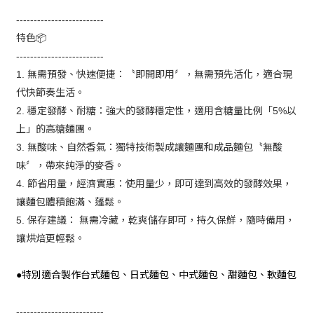
-------------------------
特色
📦
-------------------------
無需預發、快速便捷：〝即開即用〞，無需預先活化，適合現
1.
代快節奏生活。
穩定發酵、耐糖：強大的發酵穩定性，適用含糖量比例「
以
2.
5%
上」的高糖麵團。
無酸味、自然香氣：獨特技術製成讓麵團和成品麵包〝無酸
3.
味〞，帶來純淨的麥香。
節省用量，經濟實惠：使用量少，即可達到高效的發酵效果，
4.
讓麵包體積飽滿、蓬鬆。
保存建議：
無需冷藏，乾爽儲存即可，持久保鮮，隨時備用，
5.
讓烘焙更輕鬆。
特別適合製作台式麵包、日式麵包、中式麵包、甜麵包、軟麵包
●
-------------------------