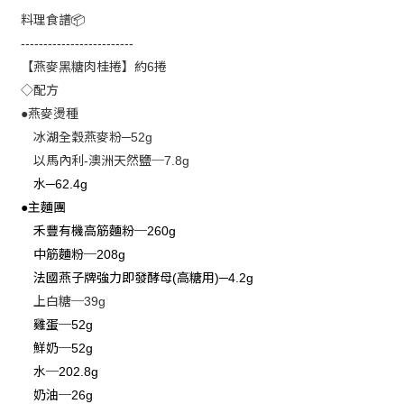
料理食譜
📦
-------------------------
【燕麥黑糖肉桂捲】約
捲
6
◇配方
燕麥燙種
●
冰湖全穀燕麥粉
─52g
以馬內利
澳洲天然鹽─
-
7.8g
水
─62.4g
主麵團
●
禾豐有機高筋麵粉─
260g
中筋麵粉─
208g
法國燕子牌強力即發酵母
高糖用
(
)─4.2g
上白糖─
39g
雞蛋─
52g
鮮奶─
52g
水─
202.8g
奶油─
26g