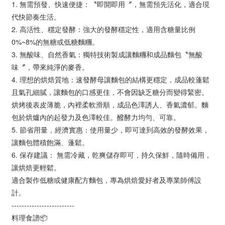
1. 無需預發、快速便捷：〝即開即用〞，無需預先活化，適合現
代快節奏生活。
2. 高活性、穩定發酵：強大的發酵穩定性，適用含糖量比例
0%~8%的無糖或低糖麵糰。
3. 無酸味、自然香氣：獨特技術製成讓麵糰和成品麵包〝無酸
味〞，帶來純淨的麥香。
4. 理想的烘焙質地：速發酵母讓麵包的結構更穩定，成品較蓬鬆
且氣孔細膩，讓麵包的口感更佳，不會因缺乏糖分而變得緊密。
烘烤後表皮薄脆，內裡柔軟滑順，成品色澤誘人、香氣濃郁。麵
包於烘爐內的起發力及色澤較佳。醱酵力均勻、可靠。
5. 節省用量，經濟實惠：使用量少，即可達到高效的發酵效果，
讓麵包體積飽滿、蓬鬆。
6. 保存建議： 無需冷藏，乾爽儲存即可，持久保鮮，隨時備用，
讓烘焙更輕鬆。
適合製作低糖或健康配方麵包，專為烘焙愛好者及專業師傅設
計。
-------------------------
料理食譜📦