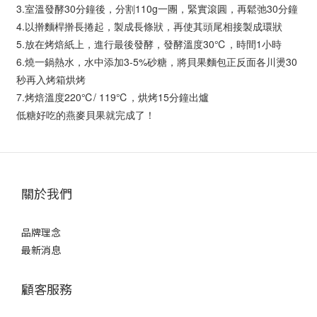
3.室溫發酵30分鐘後，分割110g一團，緊實滾圓，再鬆弛30分鐘
4.以擀麵桿擀長捲起，製成長條狀，再使其頭尾相接製成環狀
5.放在烤焙紙上，進行最後發酵，發酵溫度30℃，時間1小時
6.燒一鍋熱水，水中添加3-5%砂糖，將貝果麵包正反面各川燙30
秒再入烤箱烘烤
7.烤焙溫度220℃/ 119℃，烘烤15分鐘出爐
低糖好吃的燕麥貝果就完成了！
關於我們
品牌理念
最新消息
顧客服務