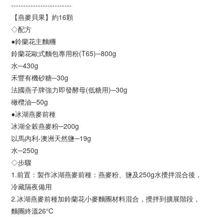
-------------------------
【燕麥貝果】約16顆
◇配方
●鈴蘭花主麵糰
鈴蘭花歐式麵包專用粉(T65)─800g
水─430g
禾豐有機砂糖─30g
法國燕子牌強力即發酵母(低糖用)─30g
橄欖油─50g
●冰湖燕麥前種
冰湖全穀燕麥粉─200g
以馬內利-澳洲天然鹽─19g
水─250g
◇步驟
1.前置：製作冰湖燕麥前種：燕麥粉、鹽及250g水攪拌混合後，
冷藏隔夜備用
2.冰湖燕麥前種加鈴蘭花小麥麵團材料混合，攪拌到擴展階段，
麵團終溫26℃