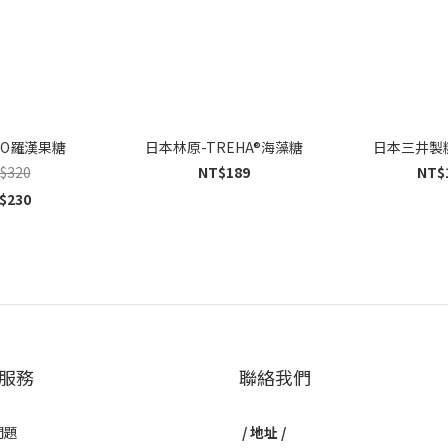
TO羅漢果糖
日本林原-TREHA®海藻糖
日本三井製
$320
NT$189
NT$
$230
服務
聯絡我們
問題
/ 地址 /