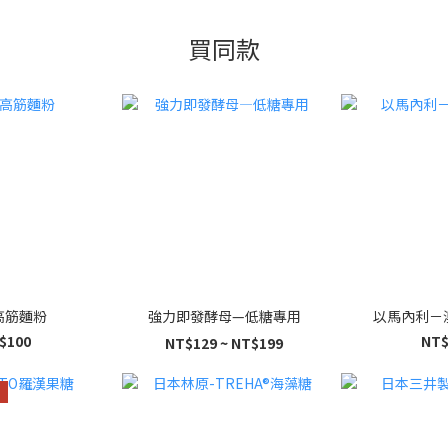
買同款
高筋麵粉
強力即發酵母—低糖專用
以馬內利－
$100
NT$
NT$129 ~ NT$199