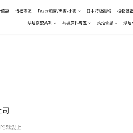
合優惠
惜福專區
Fazer燕麥/黑麥/小麥
日本特級麵粉
植物基
烘焙搭配系列
有機原料專區
烘焙食譜
烘焙
吐司
一吃就愛上