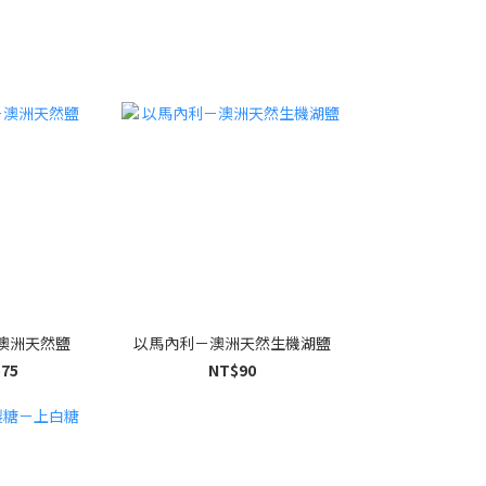
澳洲天然鹽
以馬內利－澳洲天然生機湖鹽
75
NT$90