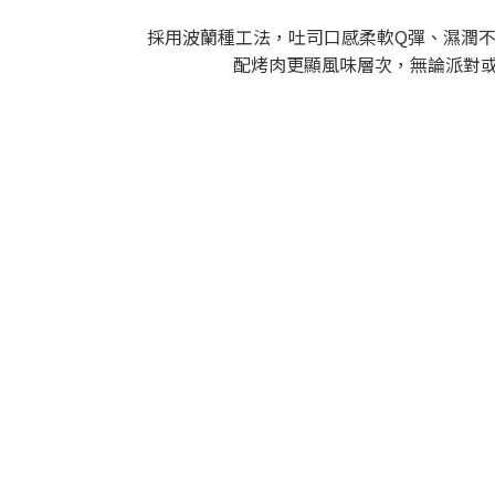
採用波蘭種工法，吐司口感柔軟Q彈、濕潤
配烤肉更顯風味層次，無論派對