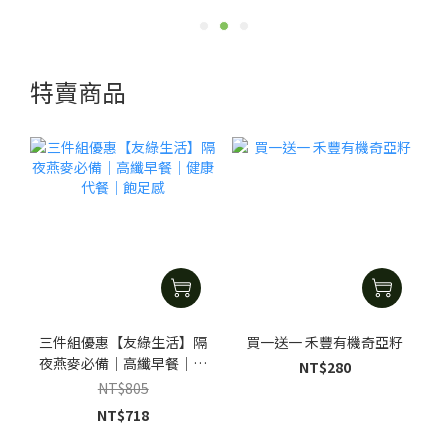
特賣商品
三件組優惠【友綠生活】隔
買一送一 禾豐有機奇亞籽
夜燕麥必備｜高纖早餐｜健
NT$280
康代餐｜飽足感
NT$805
NT$718